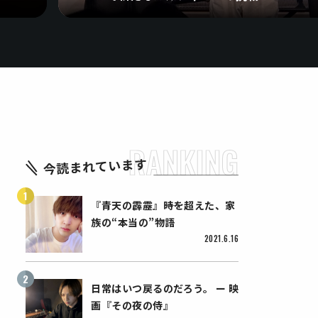
『青天の霹靂』――時を超えた、家
族の“本当の”物語
2021.6.16
日常はいつ戻るのだろう。 ー 映
画『その夜の侍』