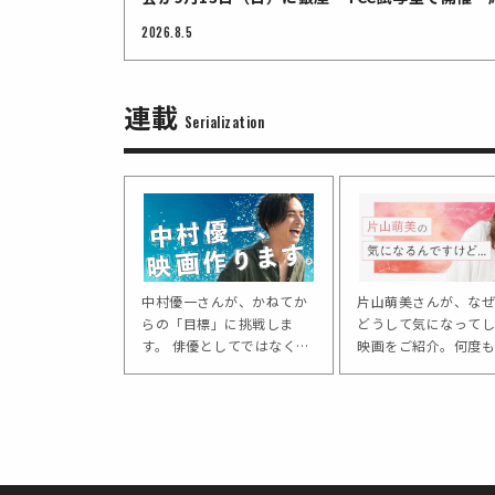
受付中
2026.8.5
連載
Serialization
中村優一さんが、かねてか
片山萌美さんが、なぜ
らの「目標」に挑戦しま
どうして気になってし
す。 俳優としてではなく、
映画をご紹介。何度も
映画の企画・制作をするこ
しまう大好きな作品、
と。その挑戦を通して、出
に見たい作品、女優が
会う人やモノについてお聞
する作品などなど。独
きします。
語り口が魅力の、気に
連載をお届けします。