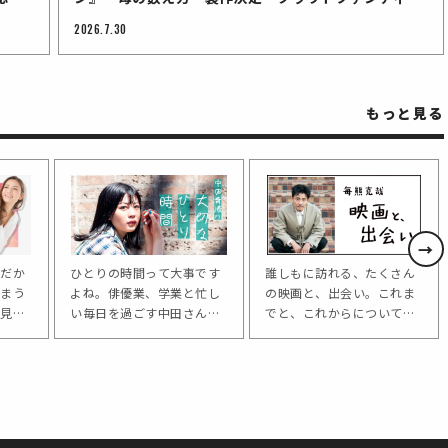
グが7月28日スタート
2026.7.30
もっと見る
→
だか
ひとりの時間って大事です
誰しもに訪れる、たくさん
まう
よね。俳優業、学業と忙し
の映画と、出会い。これま
見て
い毎日を過ごす中田さんの
でと、これからについて、
絶対
ひとり時間についてお聞き
毎熊克哉さんにお聞きしま
活躍
します。読んだ本、観た映
す。
特の
画、そして新しい挑戦な
なる
ど。連載を通じて中田さん
の魅力をお届けしていきま
す。