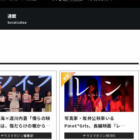
連載
Serialization
七海×道川内蒼「僕らの映
写真家・坂井公秋率いる
りは、傷だらけの轍から始
Pinot*Grls、長編映画『レ
」──映画『冗談じゃない
ン』〜母の数え方〜製作決定 ク
テラスマガジン編集部
テラスマガジンNEWS