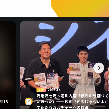
2026.8.4
NEW
海老沢七海×道川内蒼「僕らの映画づく
月13
始まった」──映画『冗談じゃないよ』
て新たなカルチャーへの挑戦