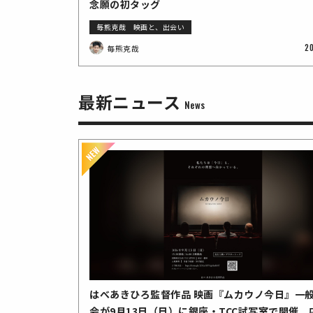
念願の初タッグ
毎熊克哉 映画と、出会い
20
毎熊克哉
最新ニュース
News
はべあきひろ監督作品 映画『ムカウノ今日』一
会が9月13日（日）に銀座・TCC試写室で開催 