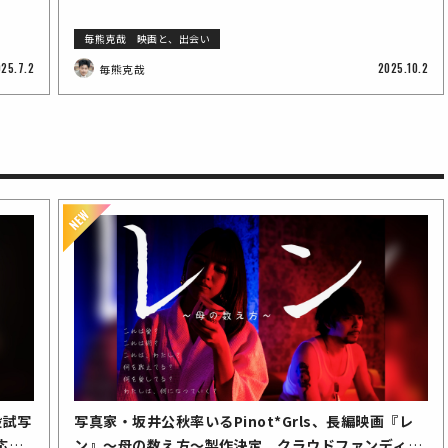
毎熊克哉 映画と、出会い
25.7.2
2025.10.2
毎熊克哉
般試写
写真家・坂井公秋率いるPinot*Grls、長編映画『レ
応募
ン』〜母の数え方〜製作決定 クラウドファンディン