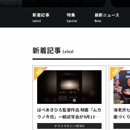
新着記事
特集
最新ニュース
Latest
Special
News
新着記事
Latest
はべあきひろ監督作品 映画『ムカ
海老沢
ウノ今日』一般試写会が9月13日
画づく
（日）に銀座・TCC試写室で開
まった
テラスマガジンNEWS