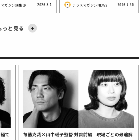
隣のサンズイ』、そして新
ラウドファンディングが7月28日
2026.8.4
2026.7.30
スマガジン編集部
テラスマガジンNEWS
ルチャーへの挑戦
スタート
+
もっと見る
き「私は『アンラッキー
感動作『愛がきこえる』
・葉名恒星・渋江譲二・
『ひとりたび』毎熊克哉×石橋夕
台湾発の感動作『鯨が消えた入り
「第12回 北海道戯曲賞」大賞受
ルト』」──芯を持たな
のBlu-rayが10月7日
 『ランニングハイ』特別
帆監督×上村奈帆 鼎談前編
江』8月7日よりリバイバル上映決
賞・鹿内聡が率いる、 劇団「カレ
ぎ”と、ミニシアターで見
売決定！通販ショップ
定！新予告編＆新ポスタービジュ
ーカレーグループ」の新作『緑が
テラスマガジン編集部
テラスマガジン編集部
テラスマガジンNEWS
毎熊克哉 映画と、出会い
テラスマガジンNEWS
テラスマガジンNEWS
寄り添う」ということ
メ」限定で予約受付中！
アル解禁
丘』が上演決定
2026.7.13
2026.7.7
2026.6.3
2026.7.10
2026.6.12
2026.5.13
マガジン編集部
ガジンNEWS
マガジン編集部
毎熊克哉
テラスマガジンNEWS
テラスマガジンNEWS
を経て
毎熊克哉×山中瑶子監督 対談前編 - 現場ごとの最適解