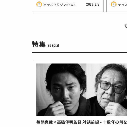
催 応募受付中
よ』『
2026.8.5
テラスマガジンNEWS
テラ
たなカ
特集
Special
20歳の新鋭・浮田聡也監督『ゴー
清原惟監督最新作『A Window of
宇野祥平×前田弘二、25年の盟友
森山みつ
中国発の
細田善彦
ルデンアワー』9月13日公開決
Memories』、志賀理江子ら各界
タッグ『Man』9月11日公開決
がデフォ
ファン待望
玉井雄大
定 予告編＆ポスター解禁
5名から絶賛コメント到着＆アザ
定！“謎の男に尽くされる”特報＆
い“玉ね
（水）発
座談会
テラスマガジンNEWS
テラスマガジンNEWS
テラスマガジンNEWS
ービジュアル解禁
新ビジュアル解禁
つけた「
「コリタ
2026.7.27
2026.6.11
2026.7.9
テラスマガジンNEWS
テラスマガジンNEWS
テラスマガジンNEWS
テラス
テラスマ
テラス
毎熊克哉×高橋伴明監督 対談前編 - 十数年の時