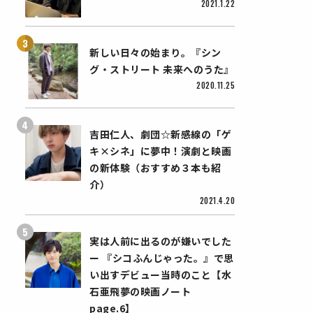
2021.1.22
新しい日々の始まり。『シン
グ・ストリート 未来へのうた』
2020.11.25
吉田仁人、劇団☆新感線の「ゲ
キ×シネ」に夢中！演劇と映画
の新体験（おすすめ３本も紹
介）
2021.4.20
実は人前に出るのが嫌いでした
ー 『シコふんじゃった。』で思
い出すデビュー当時のこと【水
石亜飛夢の映画ノート
page.6】